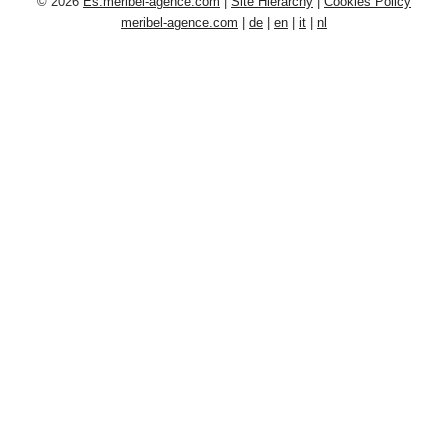
© 2026
Es.meribel-agence.com
|
Site Hierarchy
|
Cookies Policy
meribel-agence.com
|
de
|
en
|
it
|
nl